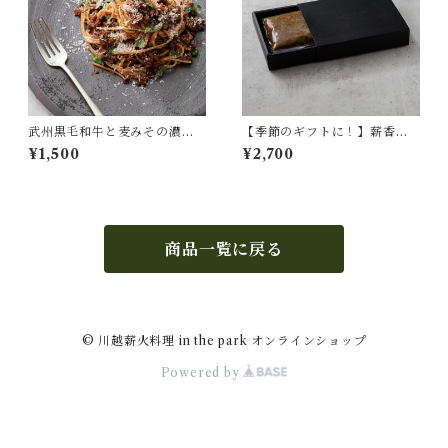
武州黒毛和牛と麦みその濃厚
【季節のギフトに！】薪香る
ボロネーゼソース
彩の国黒豚カレー×3食セット
¥1,500
¥2,700
商品一覧に戻る
© 川越薪火料理 in the park オンラインショップ
Powered by