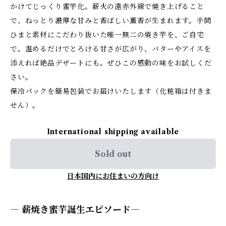
かけてじっくり蜜芋化。薪火の遠赤外線で焼き上げること
で、ねっとり濃厚な甘みと香ばしい薫香が生まれます。手間
ひまと素材にこだわり抜いた唯一無二の焼き芋を、ご自宅
で。温めるだけでとろける甘さが広がり、バターやアイスを
添えれば絶品デザートにも。ぜひこの感動の味をお試しくだ
さい。
保冷パックを簡易包装でお届けいたします（化粧箱は付きま
せん）。
International shipping available
Sold out
日本国内にお住まいの方向け
― 薪焼き蜜芋誕生エピソード―