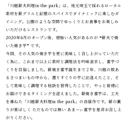
「川越薪火料理in the park」は、地元埼玉で採れるローカル
素材を薪グリルと記憶のスパイスでダイナミックに楽しむダ
イニング。公園のような空間でゆっくりとお食事をお楽しみ
いただけるレストランです。
2020年6月のオープン後、根強い人気があるのが ❝薪火で焼
いた焼き芋❞ です。
今回、その人気の焼き芋を更に美味しく召し上がっていただ
く為に、これまで以上に素材と調理法を吟味追求し、蜜芋づ
くりを目指しました。薪焼き蜜芋誕生まで２年、川越の数あ
るさつまいもの中から、選りすぐりの芋に出逢えたこと、そ
して美味しく調理する秘訣を習得したことで、やっと皆様に
お届けできるタイミングを迎えました。薪焼き蜜芋は、工夫
を重ねた「川越薪火料理in the park」の自信作です。薪の薫
りが香ばしく ただものでは無い あまーぃ蜜芋を是非お召し上
がりください。