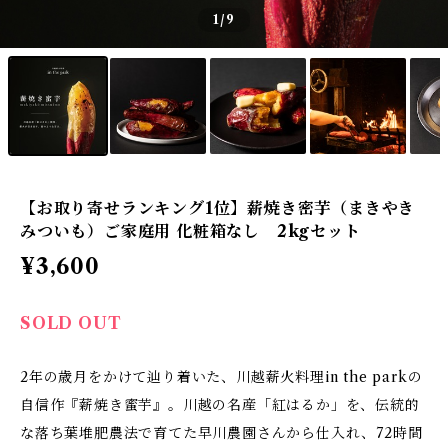
1
/9
【お取り寄せランキング1位】薪焼き密芋（まきやき
みついも）ご家庭用 化粧箱なし 2kgセット
¥3,600
SOLD OUT
2年の歳月をかけて辿り着いた、川越薪火料理in the parkの
自信作『薪焼き蜜芋』。川越の名産「紅はるか」を、伝統的
な落ち葉堆肥農法で育てた早川農園さんから仕入れ、72時間