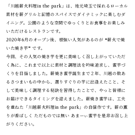
「川越薪火料理in the park」は、地元埼玉で採れるローカル
素材を薪グリルと記憶のスパイスでダイナミックに楽しむダ
イニング。公園のような空間でゆっくりとお食事をお楽しみ
いただけるレストランです。
2020年6月のオープン後、根強い人気があるのが ❝薪火で焼
いた焼き芋❞ です。
今回、その人気の焼き芋を更に美味しく召し上がっていただ
く為に、これまで以上に素材と調理法を吟味追求し、蜜芋づ
くりを目指しました。薪焼き蜜芋誕生まで２年、川越の数あ
るさつまいもの中から、選りすぐりの芋に出逢えたこと、そ
して美味しく調理する秘訣を習得したことで、やっと皆様に
お届けできるタイミングを迎えました。薪焼き蜜芋は、工夫
を重ねた「川越薪火料理in the park」の自信作です。薪の薫
りが香ばしく ただものでは無い あまーぃ蜜芋を是非お召し上
がりください。