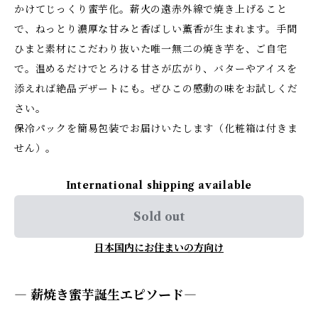
かけてじっくり蜜芋化。薪火の遠赤外線で焼き上げること
で、ねっとり濃厚な甘みと香ばしい薫香が生まれます。手間
ひまと素材にこだわり抜いた唯一無二の焼き芋を、ご自宅
で。温めるだけでとろける甘さが広がり、バターやアイスを
添えれば絶品デザートにも。ぜひこの感動の味をお試しくだ
さい。
保冷パックを簡易包装でお届けいたします（化粧箱は付きま
せん）。
International shipping available
Sold out
日本国内にお住まいの方向け
― 薪焼き蜜芋誕生エピソード―