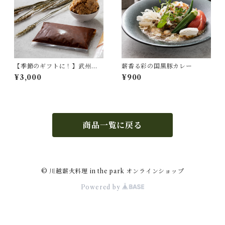
【季節のギフトに！】武州黒
薪香る彩の国黒豚カレー
毛和牛と麦みその濃厚ボロネ
¥3,000
¥900
ーゼソース×2セット
商品一覧に戻る
© 川越薪火料理 in the park オンラインショップ
Powered by