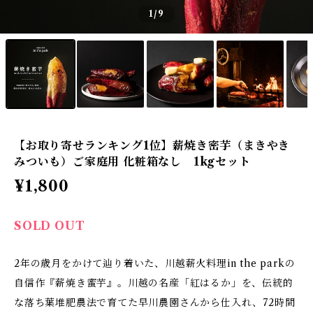
1
/9
【お取り寄せランキング1位】薪焼き密芋（まきやき
みついも）ご家庭用 化粧箱なし 1kgセット
¥1,800
SOLD OUT
2年の歳月をかけて辿り着いた、川越薪火料理in the parkの
自信作『薪焼き蜜芋』。川越の名産「紅はるか」を、伝統的
な落ち葉堆肥農法で育てた早川農園さんから仕入れ、72時間